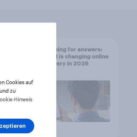
Searching for answers:
How AI is changing online
discovery in 2026
von Cookies auf
 und zu
ookie-Hinweis
kzeptieren
Artikel