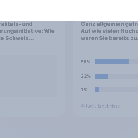
alitäts- und
Ganz allgemein gefr
rungsinitiative: Wie
Auf wie vielen Hoch
die Schweiz
waren Sie bereits zu
immen?
Gast?
58%
22%
7%
Aktuelle Ergebnisse