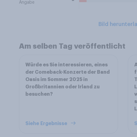
Angabe
Bild herunterl
Am selben Tag veröffentlicht
Würde es Sie interessieren, eines
A
der Comeback-Konzerte der Band
f
Oasis im Sommer 2025 in
T
Großbritannien oder Irland zu
L
besuchen?
w
s
Siehe Ergebnisse
S