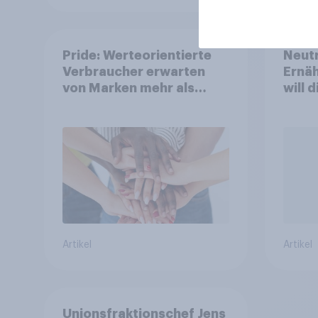
Pride: Werteorientierte
Neutr
Verbraucher erwarten
Ernäh
von Marken mehr als
will 
Symbolik
abst
Artikel
Artikel
Unionsfraktionschef Jens