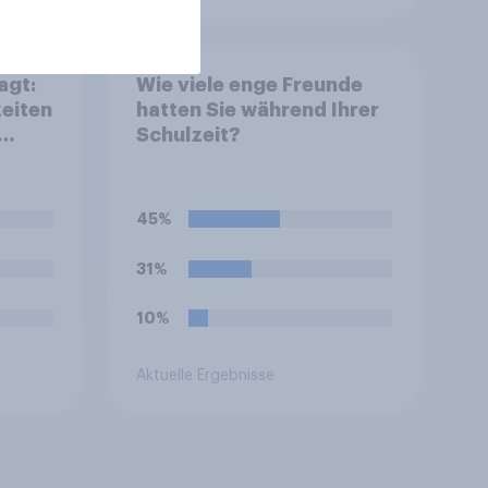
agt:
Wie viele enge Freunde
zeiten
hatten Sie während Ihrer
Schulzeit?
45%
31%
10%
Aktuelle Ergebnisse