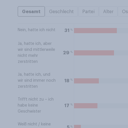
Gesamt
Geschlecht
Partei
Alter
Os
Nein, hatte ich nicht
%
31
Ja, hatte ich, aber
wir sind mittlerweile
%
29
nicht mehr
zerstritten
Ja, hatte ich, und
%
18
wir sind immer noch
zerstritten
Trifft nicht zu – ich
%
17
habe keine
Geschwister
Weiß nicht / keine
%
5