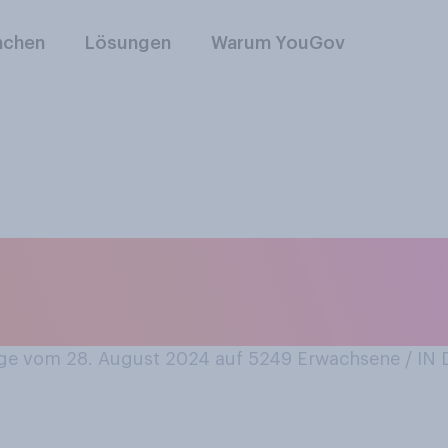
nchen
Lösungen
Warum YouGov
 einmal einen ernst
chwister?
e vom 28. August 2024 auf 5249
Erwachsene / I