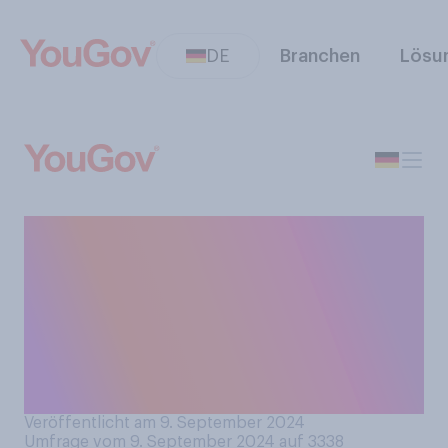
DE
Branchen
Lösu
Welche Spiele haben Sie in
diesem Sommer stärker
verfolgt – die
Paralympischen Spiele oder
die Olympischen Spiele in
Paris?
Veröffentlicht am 9. September 2024
Umfrage vom 9. September 2024 auf 3338