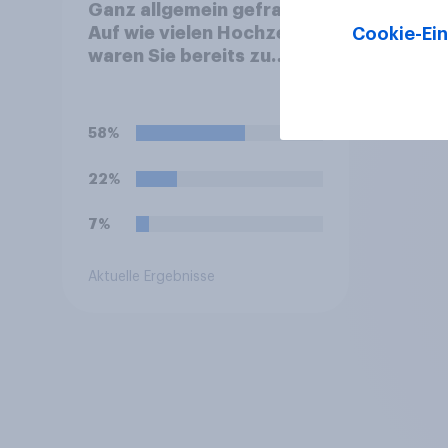
Ganz allgemein gefragt:
Auf wie vielen Hochzeiten
Cookie-Ein
waren Sie bereits zu
Gast?
58%
22%
7%
Aktuelle Ergebnisse