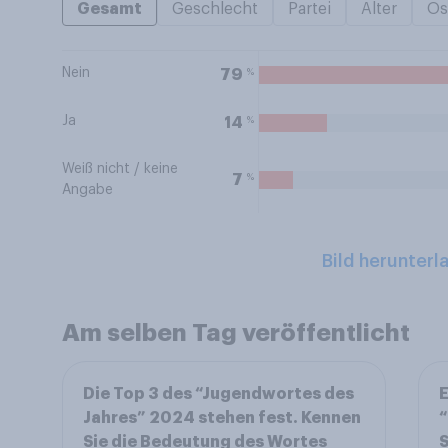
Gesamt
Geschlecht
Partei
Alter
Os
Nein
%
79
Ja
%
14
Weiß nicht / keine
%
7
Angabe
Bild herunterl
Am selben Tag veröffentlicht
Die Top 3 des “Jugendwortes des
E
Jahres” 2024 stehen fest. Kennen
“
Sie die Bedeutung des Wortes
S