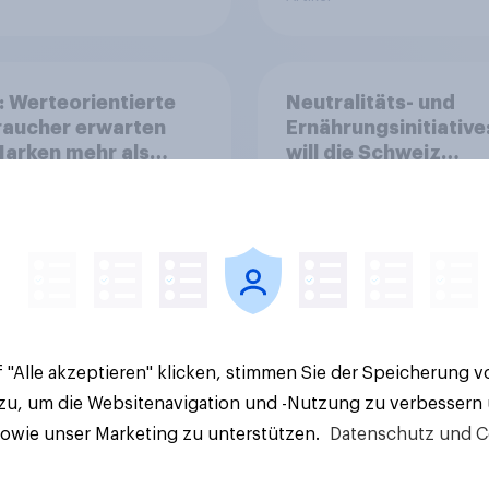
: Werteorientierte
Neutralitäts- und
raucher erwarten
Ernährungsinitiative
arken mehr als
will die Schweiz
olik
abstimmen?
 "Alle akzeptieren" klicken, stimmen Sie der Speicherung 
Artikel
 zu, um die Websitenavigation und -Nutzung zu verbessern
sowie unser Marketing zu unterstützen.
Datenschutz und C