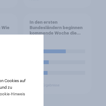
In den ersten
: Wie
Bundesländern beginnen
kommende Woche die
Sommerferien. Finden
Sie, dass eine Ferienzeit
von sechs Wochen für
56%
Schüler und Lehrer zu
lang, zu kurz oder genau
18%
richtig ist?
15%
von Cookies auf
Aktuelle Ergebnisse
 und zu
ookie-Hinweis