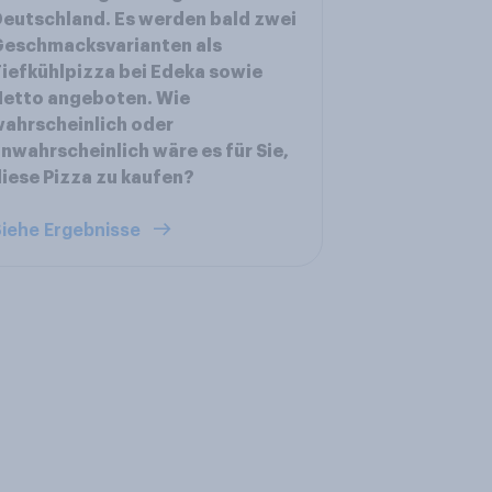
eutschland. Es werden bald zwei
Geschmacksvarianten als
iefkühlpizza bei Edeka sowie
Netto angeboten. Wie
ahrscheinlich oder
nwahrscheinlich wäre es für Sie,
iese Pizza zu kaufen?
iehe Ergebnisse