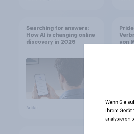
Searching for answers:
Pride
How AI is changing online
Verb
discovery in 2026
von M
Symb
Wenn Sie auf
Artikel
Artikel
Ihrem Gerät
analysieren 