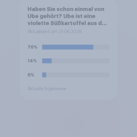
Haben Sie schon einmal von
Ube gehört? Ube ist eine
violette Süßkartoffel aus den
Philippinen, die häufig zum
Aktualisiert am 21.06.2026
Färben und Aromatisieren
von Süßspeisen verwendet
76%
wird.
14%
6%
Aktuelle Ergebnisse