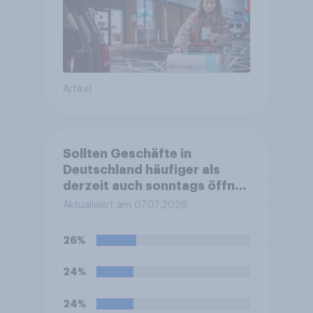
Artikel
Sollten Geschäfte in
Deutschland häufiger als
derzeit auch sonntags öffnen
dürfen?
Aktualisiert am 07.07.2026
26%
24%
24%