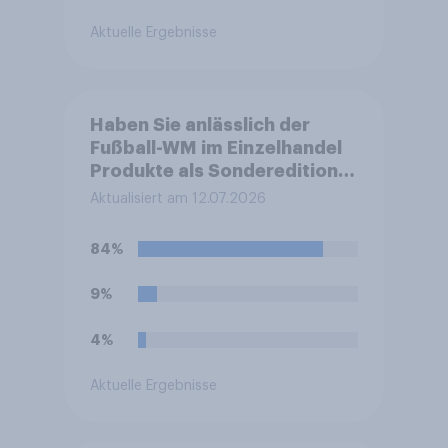
Aktuelle Ergebnisse
Haben Sie anlässlich der
Fußball-WM im Einzelhandel
Produkte als Sonderedition
oder Limited Edition (z. B. mit
Aktualisiert am 12.07.2026
besonderem Geschmack,
spezieller Verpackung oder
84%
WM-Design) gekauft?
9%
4%
Aktuelle Ergebnisse