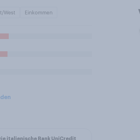
t/West
Einkommen
aden
ie italienische Bank UniCredit