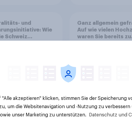
alitäts- und
Ganz allgemein gefr
rungsinitiative: Wie
Auf wie vielen Hoch
die Schweiz
waren Sie bereits zu
immen?
Gast?
58%
22%
7%
 "Alle akzeptieren" klicken, stimmen Sie der Speicherung 
Aktuelle Ergebnisse
 zu, um die Websitenavigation und -Nutzung zu verbessern
sowie unser Marketing zu unterstützen.
Datenschutz und C