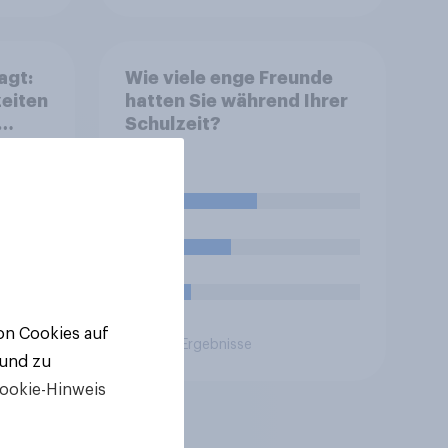
agt:
Wie viele enge Freunde
zeiten
hatten Sie während Ihrer
Schulzeit?
45%
31%
10%
von Cookies auf
Aktuelle Ergebnisse
 und zu
ookie-Hinweis