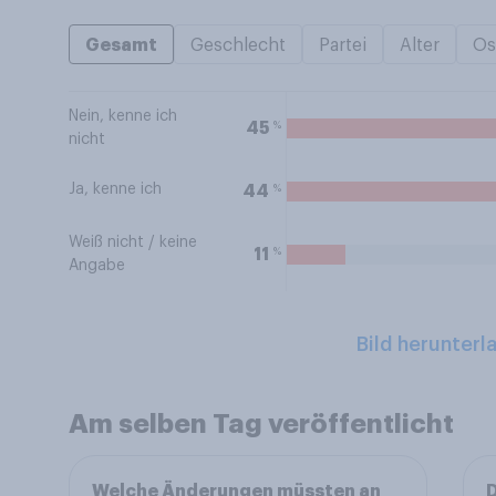
Gesamt
Geschlecht
Partei
Alter
Os
Nein, kenne ich
%
45
nicht
Ja, kenne ich
%
44
Weiß nicht / keine
%
11
Angabe
Bild herunterl
Am selben Tag veröffentlicht
Welche Änderungen müssten an
D