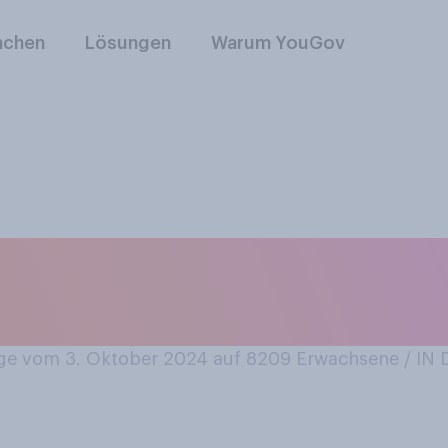
nchen
Lösungen
Warum YouGov
, von denen Sie de
nen sollten?
e vom 3. Oktober 2024 auf 8209
Erwachsene / I