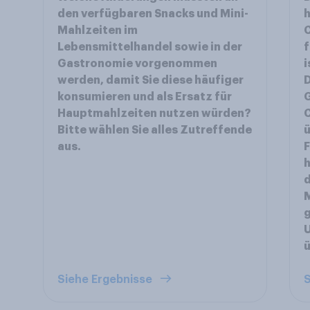
den verfügbaren Snacks und Mini-
h
Mahlzeiten im
Lebensmittelhandel sowie in der
f
Gastronomie vorgenommen
i
werden, damit Sie diese häufiger
D
konsumieren und als Ersatz für
G
Hauptmahlzeiten nutzen würden?
Bitte wählen Sie alles Zutreffende
aus.
F
h
d
M
g
Siehe Ergebnisse
S