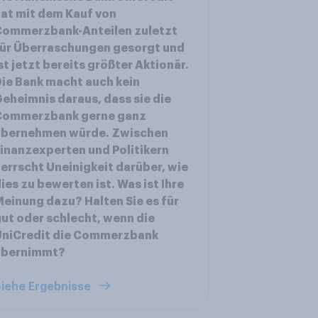
at mit dem Kauf von
Commerzbank-Anteilen zuletzt
ür Überraschungen gesorgt und
st jetzt bereits größter Aktionär.
ie Bank macht auch kein
eheimnis daraus, dass sie die
Commerzbank gerne ganz
übernehmen würde. Zwischen
inanzexperten und Politikern
errscht Uneinigkeit darüber, wie
ies zu bewerten ist. Was ist Ihre
einung dazu? Halten Sie es für
ut oder schlecht, wenn die
UniCredit die Commerzbank
übernimmt?
iehe Ergebnisse