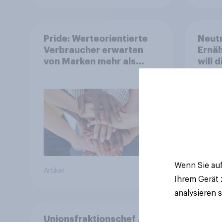
Pride: Werteorientierte
Neutr
Verbraucher erwarten
Ernäh
von Marken mehr als
will 
Symbolik
abst
Wenn Sie auf
Artikel
Artikel
Ihrem Gerät
analysieren 
Unionsfraktionschef Jens