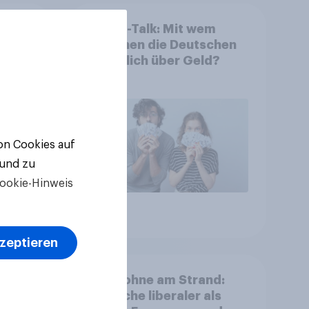
eck
Finanz-Talk: Mit wem
tung
sprechen die Deutschen
eigentlich über Geld?
von Cookies auf
 und zu
ookie-Hinweis
Artikel
kzeptieren
eizer
Oben ohne am Strand:
Deutsche liberaler als