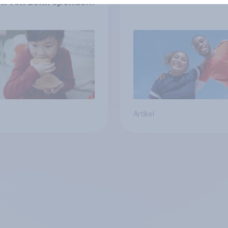
n von zehn spenden,
die Hälfte arbeitet
llig
Artikel