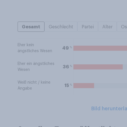
Gesamt
Geschlecht
Partei
Alter
Os
Eher kein
%
49
ängstliches Wesen
Eher ein ängstliches
%
36
Wesen
Weiß nicht / keine
%
15
Angabe
Bild herunterl