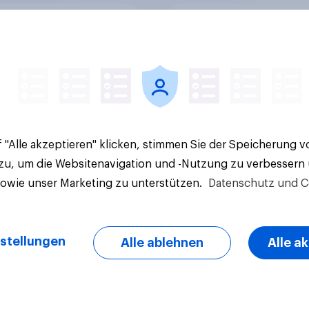
alitäts- und
Marken im Pride-Ch
rungsinitiative: Wie
2026: Zwischen Hal
die Schweiz
und Wirkung
immen?
 "Alle akzeptieren" klicken, stimmen Sie der Speicherung 
 zu, um die Websitenavigation und -Nutzung zu verbessern
sowie unser Marketing zu unterstützen.
Datenschutz und C
Artikel
stellungen
Alle ablehnen
Alle a
ov-Umfrage:
Engagement in Schw
ierte Schweiz –
Sportvereinen