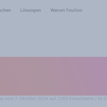
nchen
Lösungen
Warum YouGov
sich behaupten, ehe
en zu haben oder e
sen?
e vom 7. Oktober 2024 auf 2283
Erwachsene / IN