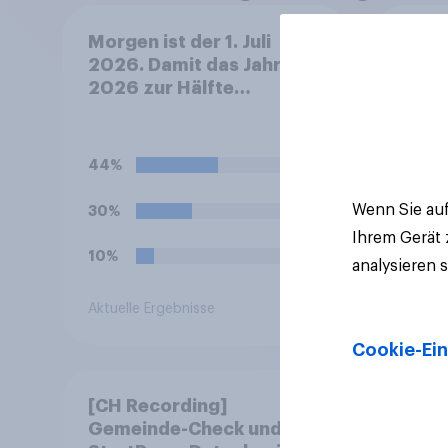
Morgen ist der 1. Juli
Neutr
2026. Damit das Jahr
Ernäh
2026 zur Hälfte
will 
Geschichte. War es für
abst
Sie persönlich ein gutes
oder ein schlechtes
44%
Halbjahr?
Wenn Sie auf
30%
Ihrem Gerät
10%
analysieren 
Aktuelle Ergebnisse
Artikel
Cookie-Ein
[CH Recording]
YouG
Gemeinde-Check und
Engag