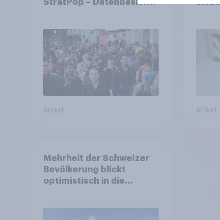
StratPop – Datenbasierte
Siebe
Strategien für
fast 
Gemeinden
freiwi
Artikel
Artikel
Mehrheit der Schweizer
Bevölkerung blickt
optimistisch in die
Zukunft – Sorgen
betreffen vor allem
Gesundheitswesen und