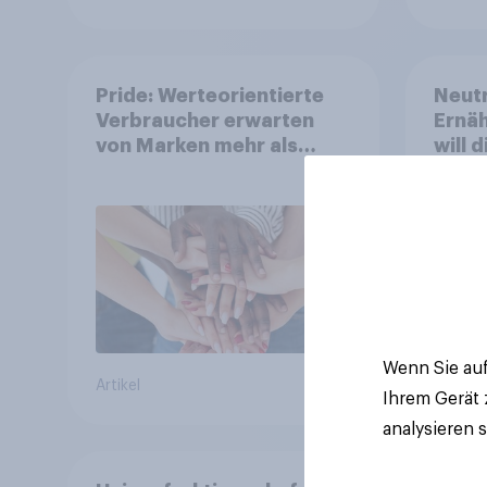
Pride: Werteorientierte
Neutr
Verbraucher erwarten
Ernäh
von Marken mehr als
will 
Symbolik
abst
Wenn Sie auf
Artikel
Artikel
Ihrem Gerät
analysieren 