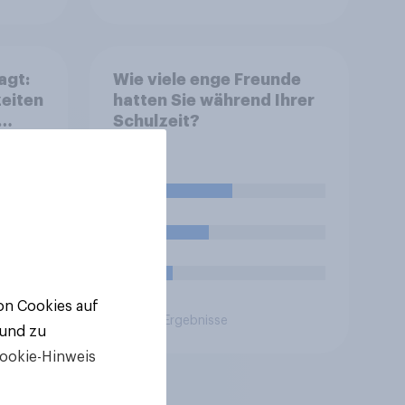
agt:
Wie viele enge Freunde
zeiten
hatten Sie während Ihrer
Schulzeit?
45%
31%
10%
von Cookies auf
Aktuelle Ergebnisse
 und zu
ookie-Hinweis