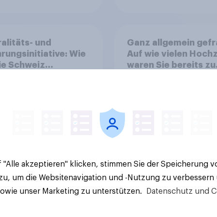
alitäts- und
Ganz allgemein gefr
rungsinitiative: Wie
Auf wie vielen Hoch
die Schweiz
waren Sie bereits zu
immen?
Gast?
58%
22%
7%
 "Alle akzeptieren" klicken, stimmen Sie der Speicherung 
Aktuelle Ergebnisse
 zu, um die Websitenavigation und -Nutzung zu verbessern
sowie unser Marketing zu unterstützen.
Datenschutz und C