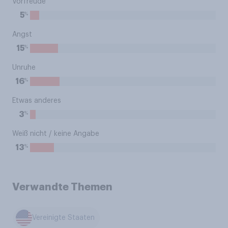
Vorfreude
%
5
Angst
%
15
Unruhe
%
16
Etwas anderes
%
3
Weiß nicht / keine Angabe
%
13
Verwandte Themen
Vereinigte Staaten