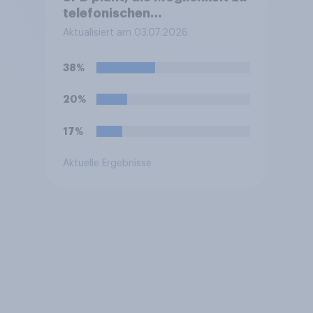
telefonischen
Krankschreibungen für
Aktualisiert am 03.07.2026
leichtere Erkrankungen ohne
Praxisbesuch abzuschaffen.
38%
Befürworten Sie das oder
lehnen Sie es ab?
20%
17%
Aktuelle Ergebnisse