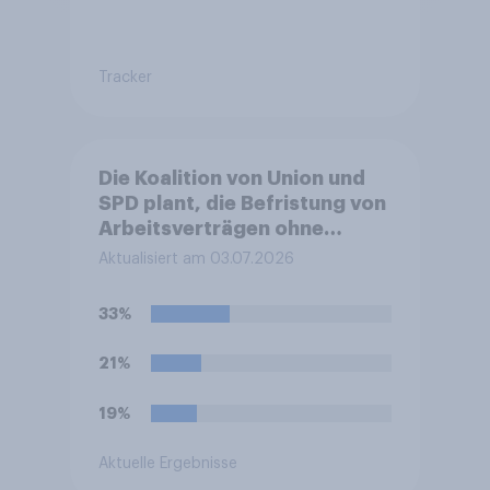
Tracker
Die Koalition von Union und
SPD plant, die Befristung von
Arbeitsverträgen ohne
sachlichen Grund zu
Aktualisiert am 03.07.2026
erleichtern. Sachgrundlose
Befristungen sollen demnach
33%
bis zu 48 Monate und mit bis
zu sechs Verlängerungen
21%
möglich sein. Bisher waren es
24 Monate und drei
19%
Verlängerungen.
Befürworten Sie diese
Aktuelle Ergebnisse
Reform oder lehnen Sie sie