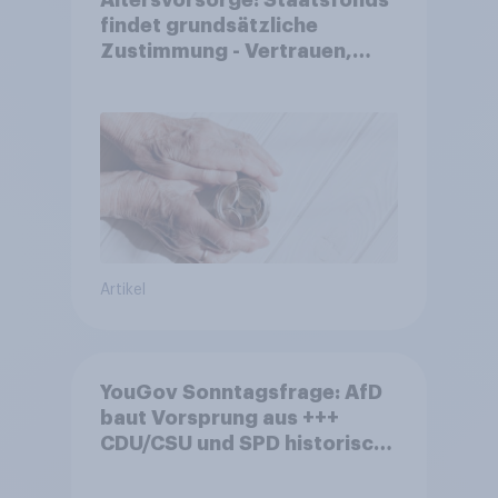
Altersvorsorge: Staatsfonds
findet grundsätzliche
Zustimmung - Vertrauen,
Kosten und Sicherheit
entscheiden über die
Akzeptanz
Artikel
YouGov Sonntagsfrage: AfD
baut Vorsprung aus +++
CDU/CSU und SPD historisch
niedrig +++ Bürgerinnen und
Bürger wünschen sich