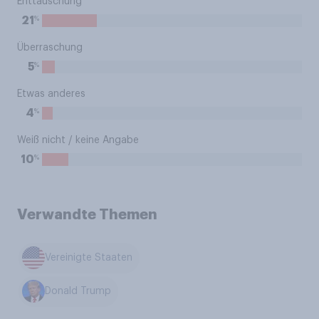
Enttäuschung
%
21
Überraschung
%
5
Etwas anderes
%
4
Weiß nicht / keine Angabe
%
10
Verwandte Themen
Vereinigte Staaten
Donald Trump