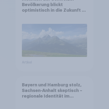
Bevölkerung blickt
optimistisch in die Zukunft –
Sorgen betreffen vor allem
Gesundheitswesen und
Altersvorsorge
Artikel
Bayern und Hamburg stolz,
Sachsen-Anhalt skeptisch –
regionale Identität im
Vergleich +++ Verbundenheit
mit Europa im Osten am