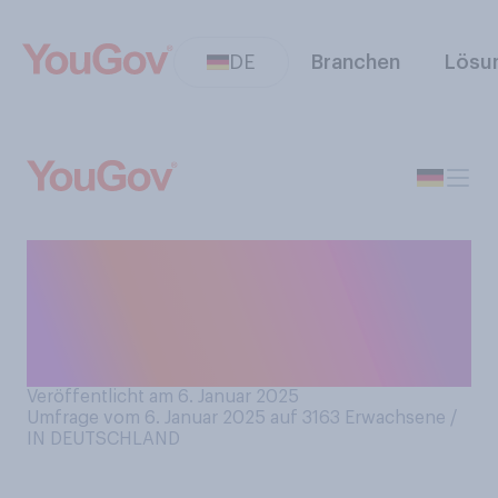
DE
Branchen
Lösu
Waren Sie im Moment des
Jahreswechsels, also am 1.
Januar 2025 um 0 Uhr, noch
wach?
Veröffentlicht am 6. Januar 2025
Umfrage vom 6. Januar 2025 auf 3163
Erwachsene /
IN DEUTSCHLAND