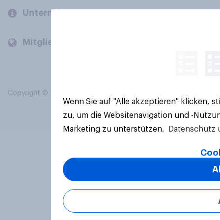
Unternehmen
Mitglieder und Kunden
Copyright © 2026 YouGov PLC. Alle Rechte vorbehalten.
Wenn Sie auf "Alle akzeptieren" klicken, 
zu, um die Websitenavigation und -Nutzun
Marketing zu unterstützen.
Datenschutz 
Cook
A