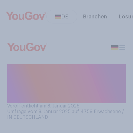
DE
Branchen
Lösu
Haben Sie sich schon einmal
über einen bestimmten
Zeitraum bewusst vegan
ernährt?
Veröffentlicht am 8. Januar 2025
Umfrage vom 8. Januar 2025 auf 4759
Erwachsene /
IN DEUTSCHLAND