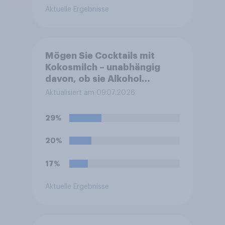
Aktuelle Ergebnisse
Mögen Sie Cocktails mit
Kokosmilch – unabhängig
davon, ob sie Alkohol
enthalten oder alkoholfrei
Aktualisiert am 09.07.2026
sind?
29%
20%
17%
Aktuelle Ergebnisse