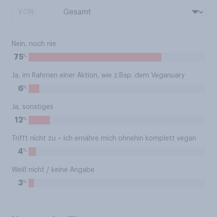
VON:
Nein, noch nie
%
75
Ja, im Rahmen einer Aktion, wie z.Bsp. dem Veganuary
%
6
Ja, sonstiges
%
12
Trifft nicht zu – ich ernähre mich ohnehin komplett vegan
%
4
Weiß nicht / keine Angabe
%
3