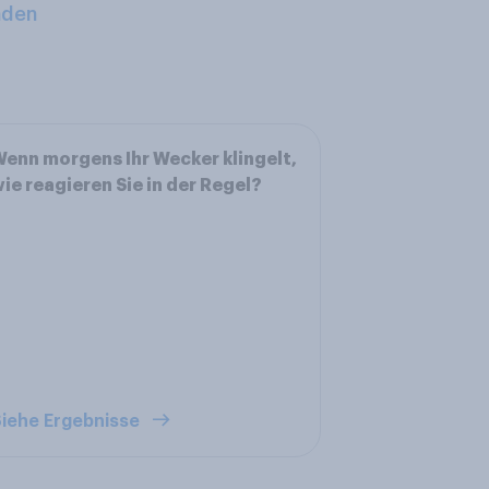
aden
enn morgens Ihr Wecker klingelt,
ie reagieren Sie in der Regel?
iehe Ergebnisse