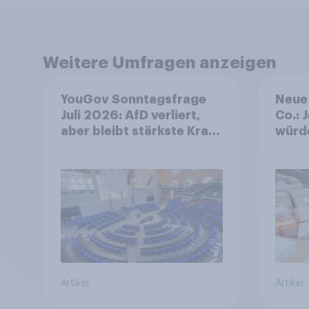
Weitere Umfragen anzeigen
YouGov Sonntagsfrage
Neue 
Juli 2026: AfD verliert,
Co.: 
aber bleibt stärkste Kraft
würd
+++ Großes Bedürfnis
Preis
nach Reformen in der
zurü
Bevölkerung
Artikel
Artikel