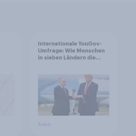
Internationale YouGov-
Umfrage: Wie Menschen
in sieben Ländern die
auen,
Rolle der USA, globale
it
Machtverschiebungen,
e
Bedrohungen und
Bündnisse bewerten
Artikel