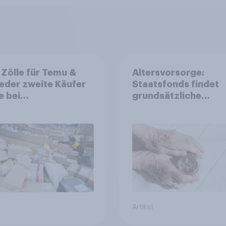
Zölle für Temu &
Altersvorsorge:
Jeder zweite Käufer
Staatsfonds findet
e bei
grundsätzliche
aufschlägen
Zustimmung - Vertr
ckhaltender werden
Kosten und Sicherhe
entscheiden über di
Akzeptanz
Artikel