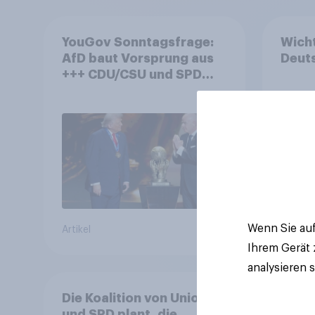
YouGov Sonntagsfrage:
Wicht
AfD baut Vorsprung aus
Deuts
+++ CDU/CSU und SPD
historisch niedrig +++
Bürgerinnen und Bürger
wünschen sich Fußball-
WM ohne Politik
Wenn Sie auf
Artikel
Tracker
Ihrem Gerät
analysieren 
Die Koalition von Union
und SPD plant, die