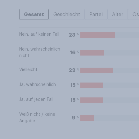
Gesamt
Geschlecht
Partei
Alter
Os
Nein, auf keinen Fall
%
23
Nein, wahrscheinlich
%
16
nicht
Vielleicht
%
22
Ja, wahrscheinlich
%
15
Ja, auf jeden Fall
%
15
Weiß nicht / keine
%
9
Angabe