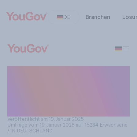
DE
Branchen
Lösu
Vom 17. bis 26. Januar 2025
findet die Grüne Woche in
Berlin statt. Haben Sie die
Grüne Woche schon einmal
besucht?
Veröffentlicht am 19. Januar 2025
Umfrage vom 19. Januar 2025 auf 15234
Erwachsene
/ IN DEUTSCHLAND