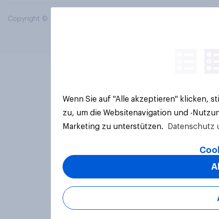
Copyright © 2026 YouGov PLC. Alle Rechte vorbehalten.
Wenn Sie auf "Alle akzeptieren" klicken, 
zu, um die Websitenavigation und -Nutzun
Marketing zu unterstützen.
Datenschutz 
Cook
A