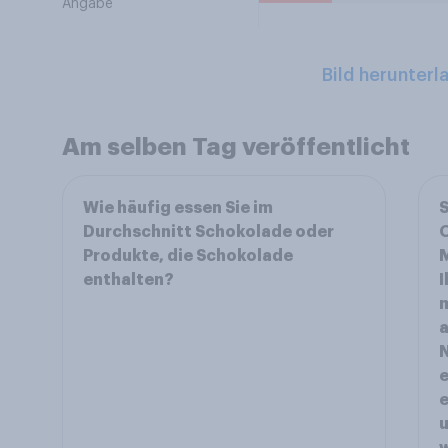
Angabe
Bild herunterl
Am selben Tag veröffentlicht
Wie häufig essen Sie im
S
Durchschnitt Schokolade oder
O
Produkte, die Schokolade
M
enthalten?
I
m
a
e
e
u