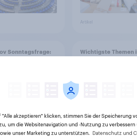
Artikel
ov Sonntagsfrage:
Wichtigste Themen i
aut Vorsprung aus
Deutschland - Top 3
risch niedrig +++
rinnen und Bürger
hen sich Fußball-
ne Politik
 "Alle akzeptieren" klicken, stimmen Sie der Speicherung 
 zu, um die Websitenavigation und -Nutzung zu verbessern
sowie unser Marketing zu unterstützen.
Datenschutz und C
Tracker