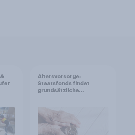
 &
Altersvorsorge:
ufer
Staatsfonds findet
grundsätzliche
Zustimmung - Vertrauen,
rden
Kosten und Sicherheit
entscheiden über die
Akzeptanz