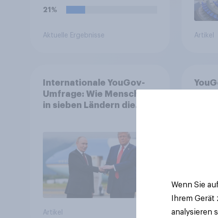
21%
Aktuelle Ergebnisse
Artikel
Internationale YouGov-
YouG
Umfrage: Wie Menschen
AfD b
in sieben Ländern die
+++ CDU/CSU und SPD
Rolle der USA, globale
histo
Machtverschiebungen,
Bürge
Bedrohungen und
wünsc
Bündnisse bewerten
WM oh
Wenn Sie auf
Ihrem Gerät
analysieren 
Artikel
Artikel