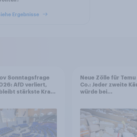
wollten?
iehe Ergebnisse
ov Sonntagsfrage
Neue Zölle für Temu
2026: AfD verliert,
Co.: Jeder zweite Kä
bleibt stärkste Kraft
würde bei
roßes Bedürfnis
Preisaufschlägen
Reformen in der
zurückhaltender we
lkerung