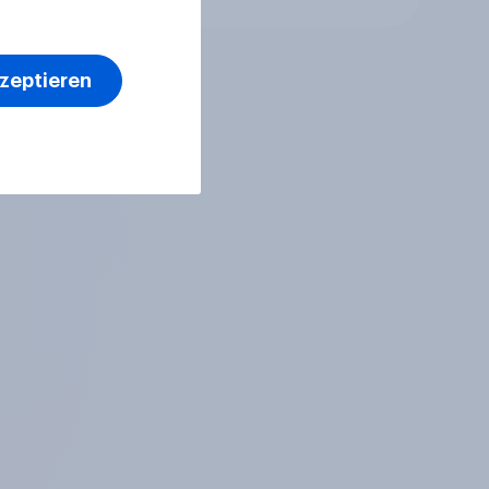
solche Erweiterung der
EU ab?
kzeptieren