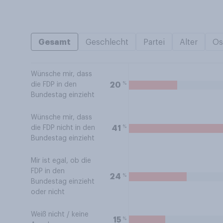
Gesamt
Geschlecht
Partei
Alter
Os
Wünsche mir, dass
%
20
die FDP in den
Bundestag einzieht
Wünsche mir, dass
%
41
die FDP nicht in den
Bundestag einzieht
Mir ist egal, ob die
FDP in den
%
24
Bundestag einzieht
oder nicht
Weiß nicht / keine
%
15