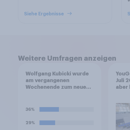
Siehe Ergebnisse
S
Weitere Umfragen anzeigen
Wolfgang Kubicki wurde
YouG
am vergangenen
Juli 
Wochenende zum neuen
aber 
Vorsitzenden der FDP
+++ G
gewählt. Was glauben Sie,
nach 
wird sich das für die FDP
Bevö
36%
eher positiv oder negativ
auswirken, oder wird es
29%
keinen Effekt haben?