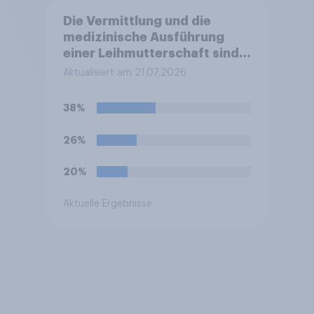
Die Vermittlung und die
medizinische Ausführung
einer Leihmutterschaft sind
in Deutschland anders als in
Aktualisiert am 21.07.2026
einigen anderen Ländern
verboten. Wie stehen Sie zu
38%
diesem Verbot?
26%
20%
Aktuelle Ergebnisse