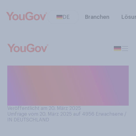
DE
Branchen
Lösu
Wie sehr, wenn überhaupt,
sorgen Sie sich persönlich
um den Zustand der Wälder
in Deutschland?
Veröffentlicht am 20. März 2025
Umfrage vom 20. März 2025 auf 4956
Erwachsene /
IN DEUTSCHLAND