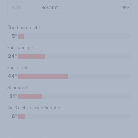
VON:
Überhaupt nicht
%
5
Eher weniger
%
24
Eher stark
%
44
Sehr stark
%
21
Weiß nicht / keine Angabe
%
6