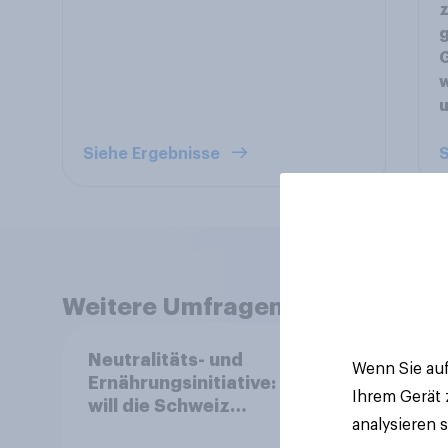
z
g
G
w
Siehe Ergebnisse
S
Weitere Umfragen anzeigen
Neutralitäts- und
Mark
Wenn Sie auf
Ernährungsinitiative: Wie
2026
Ihrem Gerät
will die Schweiz
und 
analysieren 
abstimmen?