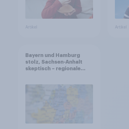
Artikel
Artikel
Bayern und Hamburg
stolz, Sachsen-Anhalt
skeptisch – regionale
Identität im Vergleich +++
Verbundenheit mit
Europa im Osten am
geringsten