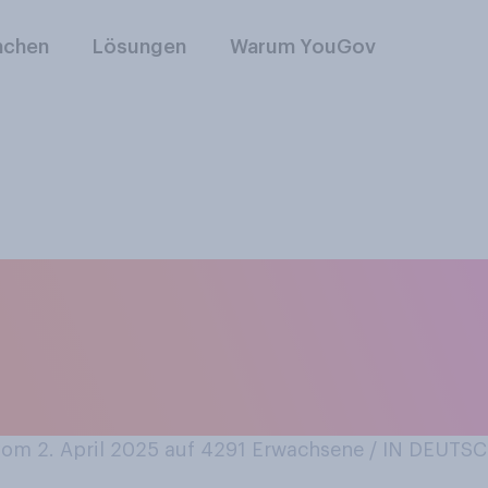
nchen
Lösungen
Warum YouGov
son startet. Wie h
 Sie innerhalb der 
lohmarkt besucht?
om 2. April 2025 auf 4291
Erwachsene / IN DEUTS