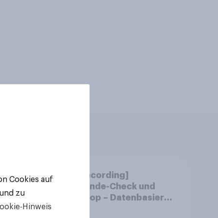
m
[CH Recording]
von Cookies auf
chen
Gemeinde-Check und
 und zu
?
StratPop – Datenbasierte
ookie-Hinweis
Strategien für