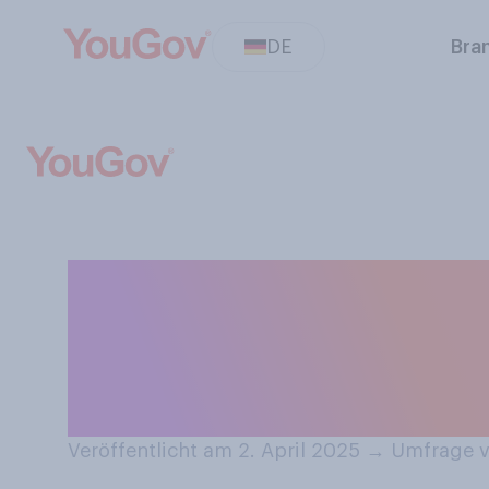
DE
Bra
Die Flohmarktsai
überhaupt, haben
Monate einen F
Veröffentlicht am 2. April 2025
→
Umfrage v