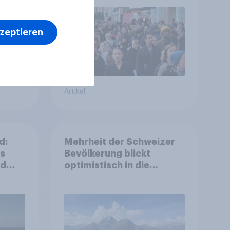
Gemeinden
kzeptieren
Artikel
d:
Mehrheit der Schweizer
ls
Bevölkerung blickt
nd
optimistisch in die
Zukunft – Sorgen
betreffen vor allem
Gesundheitswesen und
Altersvorsorge