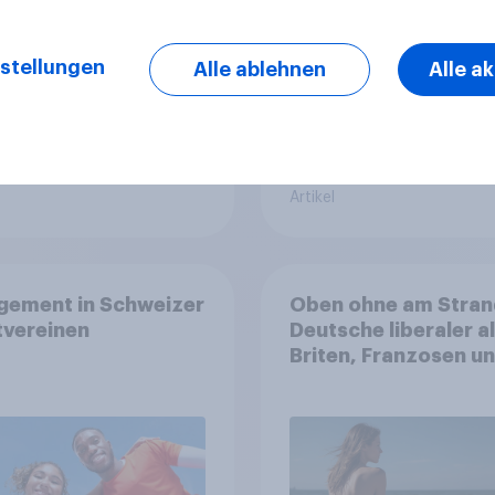
stellungen
Alle ablehnen
Alle a
Artikel
gement in Schweizer
Oben ohne am Stran
tvereinen
Deutsche liberaler a
Briten, Franzosen u
Italiener