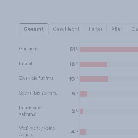
Gesamt
Geschlecht
Partei
Alter
Os
Gar nicht
%
51
Einmal
%
18
Zwei- bis fünfmal
%
19
Sechs- bis zehnmal
%
5
Häufiger als
%
2
zehnmal
Weiß nicht / keine
%
4
Angabe