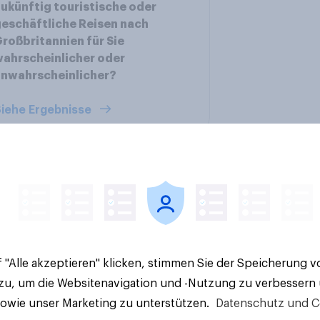
ukünftig touristische oder
eschäftliche Reisen nach
roßbritannien für Sie
ahrscheinlicher oder
unwahrscheinlicher?
iehe Ergebnisse
en im Pride-Check
Finanz-Talk: Mit we
 "Alle akzeptieren" klicken, stimmen Sie der Speicherung 
: Zwischen Haltung
sprechen die Deuts
 zu, um die Websitenavigation und -Nutzung zu verbessern
Wirkung
eigentlich über Geld
sowie unser Marketing zu unterstützen.
Datenschutz und C