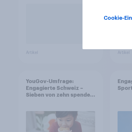
Cookie-Ein
Artikel
Artikel
YouGov-Umfrage:
Enga
Engagierte Schweiz –
Spor
Sieben von zehn spenden,
fast die Hälfte arbeitet
freiwillig