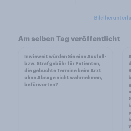
Bild herunterl
Am selben Tag veröffentlicht
Inwieweit würden Sie eine Ausfall-
A
bzw. Strafgebühr für Patienten,
d
die gebuchte Termine beim Arzt
B
ohne Absage nicht wahrnehmen,
befürworten?
g
a
G
k
p
b
W