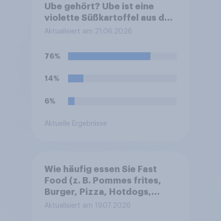
Ube gehört? Ube ist eine
violette Süßkartoffel aus den
Philippinen, die häufig zum
Aktualisiert am 21.06.2026
Färben und Aromatisieren
von Süßspeisen verwendet
76%
wird.
14%
6%
Aktuelle Ergebnisse
Wie häufig essen Sie Fast
Food (z. B. Pommes frites,
Burger, Pizza, Hotdogs,
Chicken Nuggets oder
Aktualisiert am 19.07.2026
Döner)?