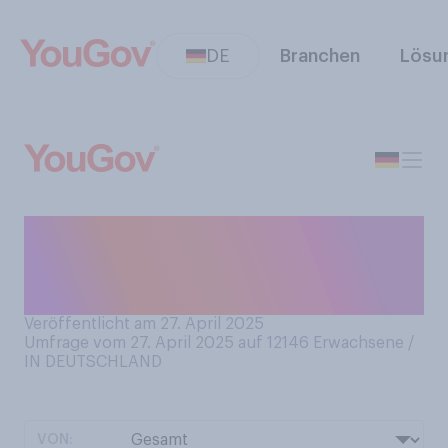
DE
Branchen
Lösu
Haben Sie in dieser Saison
bereits frischen weißen
Spargel gegessen?
Veröffentlicht am 27. April 2025
Umfrage vom 27. April 2025 auf 12146
Erwachsene /
IN DEUTSCHLAND
VON: