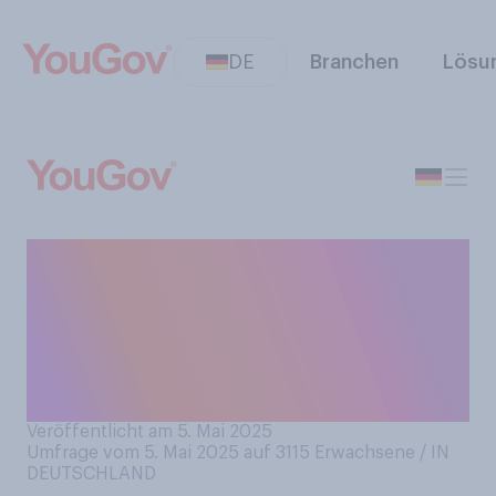
DE
Branchen
Lösu
Einmal angenommen, Sie
würden allein eine Flugreise
machen: Welchen Sitzplatz
im Flugzeug würden Sie
bevorzugen?
Veröffentlicht am 5. Mai 2025
Umfrage vom 5. Mai 2025 auf 3115
Erwachsene / IN
DEUTSCHLAND