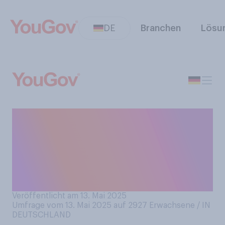
DE
Branchen
Lösu
Welche der folgenden
Aussagen trifft am ehesten
auf Sie zu, wenn Sie an Ihr
tatsächliches und Ihr
gefühltes Alter denken?
Veröffentlicht am 13. Mai 2025
Umfrage vom 13. Mai 2025 auf 2927
Erwachsene / IN
DEUTSCHLAND