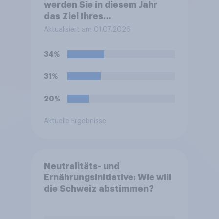
werden Sie in diesem Jahr
das Ziel Ihres
Sommerurlaubes erreichen?
Aktualisiert am 01.07.2026
Bitte wählen Sie das
Verkehrsmittel aus, mit dem
34%
Sie die größte Strecke zu
Ihrem Ziel zurücklegen.
31%
20%
Aktuelle Ergebnisse
Neutralitäts- und
Ernährungsinitiative: Wie will
die Schweiz abstimmen?