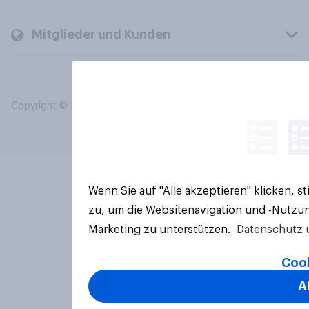
Mitglieder und Kunden
Copyright © 2026 YouGov PLC. Alle Rechte vorbehalten.
Wenn Sie auf "Alle akzeptieren" klicken, 
zu, um die Websitenavigation und -Nutzun
Marketing zu unterstützen.
Datenschutz 
Cook
A