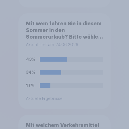
Mit wem fahren Sie in diesem
Sommer in den
Sommerurlaub? Bitte wählen
Sie alle zutreffenden
Aktualisiert am 24.06.2026
Personen aus.
43%
34%
17%
Aktuelle Ergebnisse
Mit welchem Verkehrsmittel