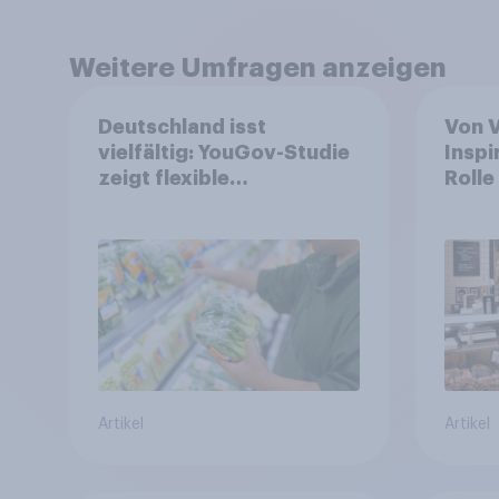
Weitere Umfragen anzeigen
Deutschland isst
Von 
vielfältig: YouGov-Studie
Inspi
zeigt flexible
Rolle
Ernährungstrends statt
Leben
starrer Diäten
wand
Artikel
Artikel