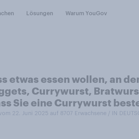
nchen
Lösungen
Warum YouGov
s etwas essen wollen, an de
gets, Currywurst, Bratwurst
ass Sie eine Currywurst best
om 22. Juni 2025 auf 8707
Erwachsene / IN DEUT