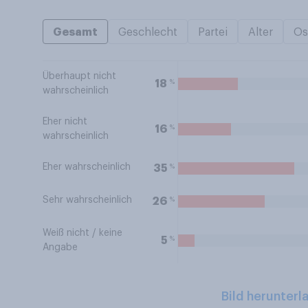
Gesamt
Geschlecht
Partei
Alter
Os
Überhaupt nicht
%
18
wahrscheinlich
Eher nicht
%
16
wahrscheinlich
Eher wahrscheinlich
%
35
Sehr wahrscheinlich
%
26
Weiß nicht / keine
%
5
Angabe
Bild herunterl