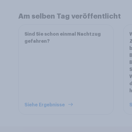
Am selben Tag veröffentlicht
Sind Sie schon einmal Nachtzug
W
gefahren?
Z
b
B
B
W
d
h
Siehe Ergebnisse
S