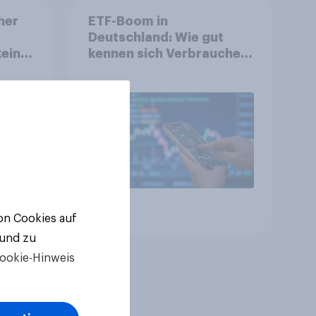
her
ETF-Boom in
Deutschland: Wie gut
keine
kennen sich Verbraucher
mit dem Anlageprodukt
aus?
Artikel
von Cookies auf
 und zu
ookie-Hinweis