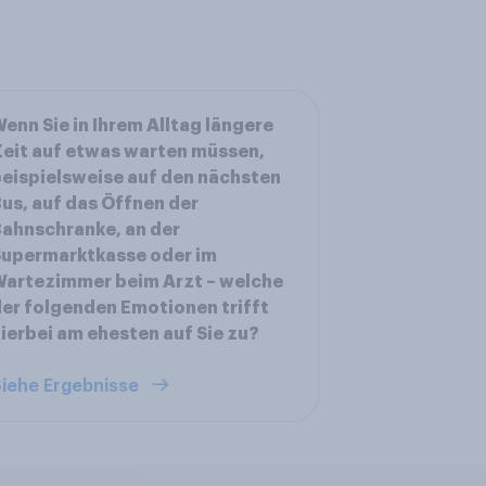
enn Sie in Ihrem Alltag längere
eit auf etwas warten müssen,
eispielsweise auf den nächsten
us, auf das Öffnen der
ahnschranke, an der
Supermarktkasse oder im
artezimmer beim Arzt – welche
er folgenden Emotionen trifft
ierbei am ehesten auf Sie zu?
iehe Ergebnisse