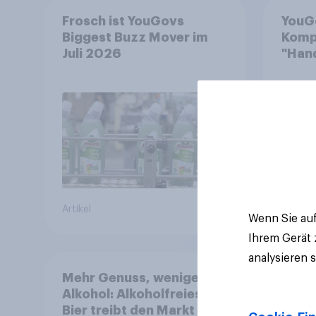
Frosch ist YouGovs
YouG
Biggest Buzz Mover im
Komp
Juli 2026
"Hand
von 
Artikel
Artikel
Wenn Sie auf
Ihrem Gerät
analysieren 
Mehr Genuss, weniger
Alkohol: Alkoholfreies
Bier treibt den Markt in