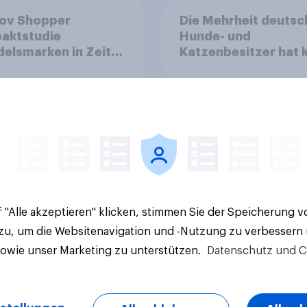
ov Shopper
Die Mehrheit deutsc
aktstudie
Hunde- und
elsmarken in Zeiten
Katzenbesitzer hat 
Teuerungen"
Tierversicherung
Artikel
 "Alle akzeptieren" klicken, stimmen Sie der Speicherung 
 zu, um die Websitenavigation und -Nutzung zu verbessern
sowie unser Marketing zu unterstützen.
Datenschutz und C