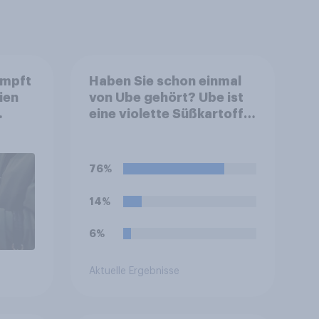
umpft
Haben Sie schon einmal
ien
von Ube gehört? Ube ist
eine violette Süßkartoffel
ch
aus den Philippinen, die
häufig zum Färben und
Aromatisieren von
76%
Süßspeisen verwendet
wird.
14%
6%
Aktuelle Ergebnisse