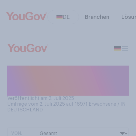
DE
Branchen
Lösu
Für wie viele Abos im Bereich
Musik‑ und Video-Streaming
zahlen Sie monatlich Geld?
Veröffentlicht am 2. Juli 2025
Umfrage vom 2. Juli 2025 auf 16971
Erwachsene / IN
DEUTSCHLAND
VON: