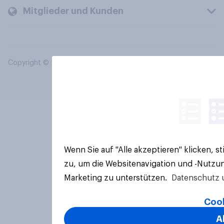
Mitglieder und Kunden
Copyright © 2026 YouGov PLC. Alle Rechte vorbehalten.
Wenn Sie auf "Alle akzeptieren" klicken, 
zu, um die Websitenavigation und -Nutzun
Marketing zu unterstützen.
Datenschutz 
Cook
A