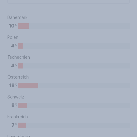
Dänemark
%
10
Polen
%
4
Tschechien
%
4
Österreich
%
18
Schweiz
%
8
Frankreich
%
7