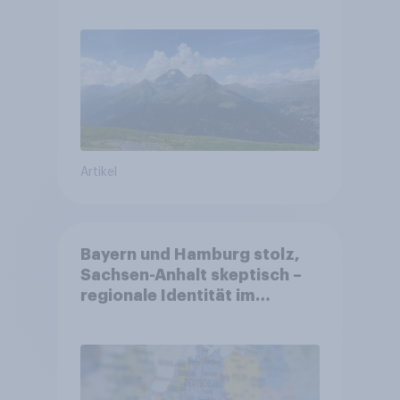
Sorgen betreffen vor allem
Gesundheitswesen und
Altersvorsorge
Artikel
Bayern und Hamburg stolz,
Sachsen-Anhalt skeptisch –
regionale Identität im
Vergleich +++ Verbundenheit
mit Europa im Osten am
geringsten