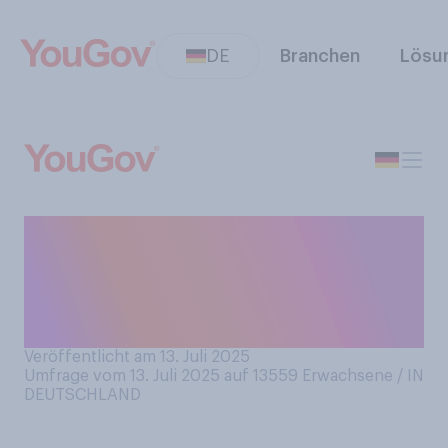
DE
Branchen
Lösu
Wenn Sie wählen müssten:
Würden Sie Ihr Leben eher
als einfach oder eher als
kompliziert bezeichnen?
Veröffentlicht am 13. Juli 2025
Umfrage vom 13. Juli 2025 auf 13559
Erwachsene / IN
DEUTSCHLAND