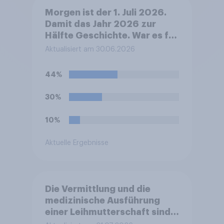
Morgen ist der 1. Juli 2026.
Damit das Jahr 2026 zur
Hälfte Geschichte. War es für
Sie persönlich ein gutes oder
Aktualisiert am 30.06.2026
ein schlechtes Halbjahr?
44%
30%
10%
Aktuelle Ergebnisse
Die Vermittlung und die
medizinische Ausführung
einer Leihmutterschaft sind
in Deutschland anders als in