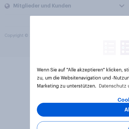
Mitglieder und Kunden
Copyright © 2026 YouGov PLC. Alle Rechte vorbehalten.
Wenn Sie auf "Alle akzeptieren" klicken, 
zu, um die Websitenavigation und -Nutzun
Marketing zu unterstützen.
Datenschutz 
Cook
A