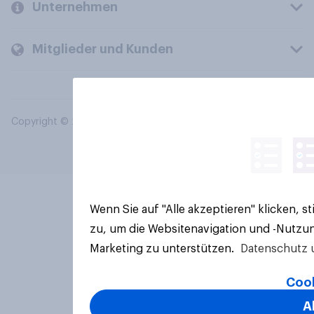
Unternehmen
Mitglieder und Kunden
Copyright © 2026 YouGov PLC. Alle Rechte vorbehalten.
Wenn Sie auf "Alle akzeptieren" klicken, 
zu, um die Websitenavigation und -Nutzun
Marketing zu unterstützen.
Datenschutz 
Cook
A