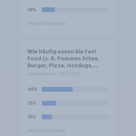
19%
Aktuelle Ergebnisse
Wie häufig essen Sie Fast
Food (z. B. Pommes frites,
Burger, Pizza, Hotdogs,
Chicken Nuggets oder
Aktualisiert am 19.07.2026
Döner)?
46%
21%
15%
Aktuelle Ergebnisse