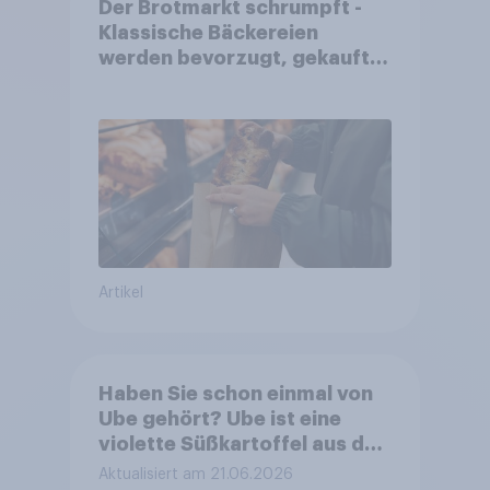
Der Brotmarkt schrumpft -
Klassische Bäckereien
werden bevorzugt, gekauft
wird dennoch häufiger bei
SB-Backstationen
Artikel
Haben Sie schon einmal von
Ube gehört? Ube ist eine
violette Süßkartoffel aus den
Philippinen, die häufig zum
Aktualisiert am 21.06.2026