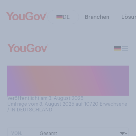
DE
Branchen
Lösu
Neigen Sie dazu, reizbar zu
werden, wenn Sie hungrig
sind?
Veröffentlicht am 3. August 2025
Umfrage vom 3. August 2025 auf 10720
Erwachsene
/ IN DEUTSCHLAND
VON: