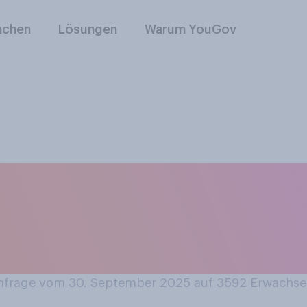
nchen
Lösungen
Warum YouGov
 Kaffee oder kaffee
appuccino oder Lat
er Regel pro Tag?
frage vom 30. September 2025 auf 3592
Erwachse