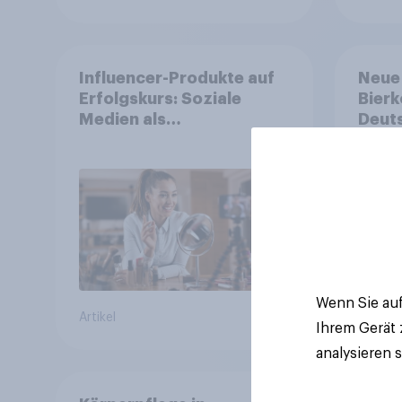
Influencer-Produkte auf
Neue
Erfolgskurs: Soziale
Bierk
Medien als
Deuts
Vertrauenssystem für
Viert
Shopper
alkoh
Alkoh
um ü
Wenn Sie auf
Artikel
Artikel
Ihrem Gerät
analysieren 