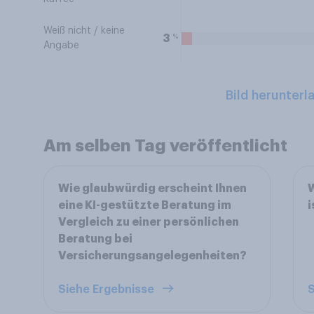
Weiß nicht / keine
%
3
Angabe
Bild herunterl
Am selben Tag veröffentlicht
Wie glaubwürdig erscheint Ihnen
W
eine KI-gestützte Beratung im
i
Vergleich zu einer persönlichen
Beratung bei
Versicherungsangelegenheiten?
Siehe Ergebnisse
S