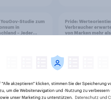
 YouGov-Studie zum
Pride: Werteorientie
onsum in
Verbraucher erwart
chland – Jeder
von Marken mehr als
e trinkt wöchentlich
Symbolik
olhaltiges Bier,
olfreies Bier wächst
ber 23 Prozent
 "Alle akzeptieren" klicken, stimmen Sie der Speicherung 
Artikel
 zu, um die Websitenavigation und -Nutzung zu verbessern
sowie unser Marketing zu unterstützen.
Datenschutz und C