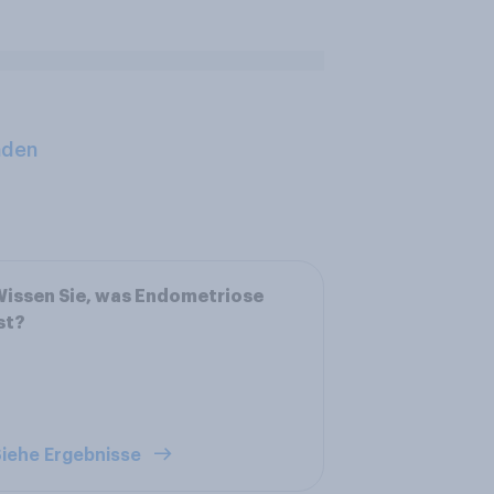
aden
issen Sie, was Endometriose
st?
iehe Ergebnisse