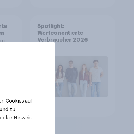
rte
Spotlight:
en
Werteorientierte
Verbraucher 2026
von Cookies auf
Artikel
 und zu
ookie-Hinweis