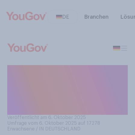
DE
Branchen
Lösu
Haben Sie schon einmal in
einer anderen Stadt als in
München eine
Oktoberfest‑Veranstaltung
besucht?
Veröffentlicht am 6. Oktober 2025
Umfrage vom 6. Oktober 2025 auf 17278
Erwachsene / IN DEUTSCHLAND