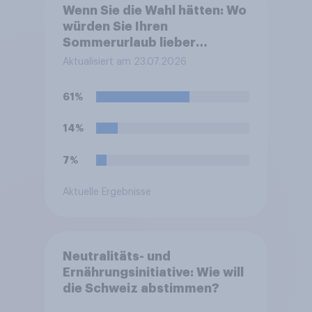
Wenn Sie die Wahl hätten: Wo
würden Sie Ihren
Sommerurlaub lieber
verbringen
Aktualisiert am 23.07.2026
61%
14%
7%
Aktuelle Ergebnisse
Neutralitäts- und
Ernährungsinitiative: Wie will
die Schweiz abstimmen?