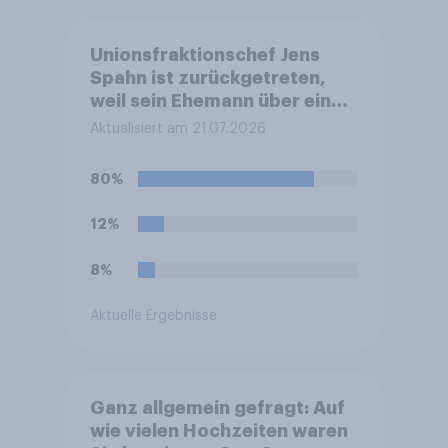
Unionsfraktionschef Jens
Spahn ist zurückgetreten,
weil sein Ehemann über eine
Leihmutterschaft im Ausland
Aktualisiert am 21.07.2026
Vater geworden ist. In
Deutschland ist die
80%
Vermittlung und
medizinische Ausführung der
12%
Leihmutterschaft verboten.
Wie stehen Sie zu dem
8%
Rücktritt?
Aktuelle Ergebnisse
Ganz allgemein gefragt: Auf
wie vielen Hochzeiten waren