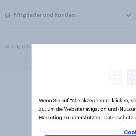
Mitglieder und Kunden
Copyright © 2026 YouGov PLC. Alle Rechte vorbehalten.
Wenn Sie auf "Alle akzeptieren" klicken, 
zu, um die Websitenavigation und -Nutzun
Marketing zu unterstützen.
Datenschutz 
Cook