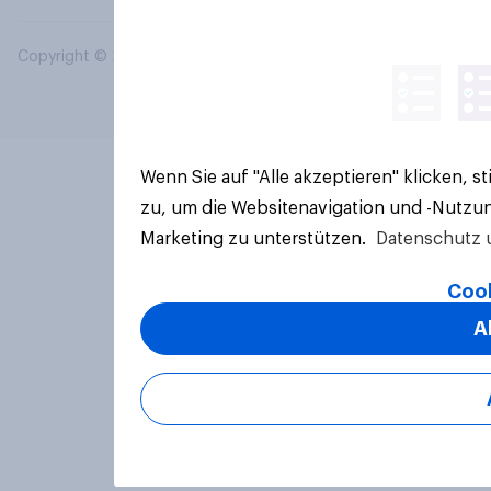
Copyright © 2026 YouGov PLC. Alle Rechte vorbehalten.
Wenn Sie auf "Alle akzeptieren" klicken, 
zu, um die Websitenavigation und -Nutzun
Marketing zu unterstützen.
Datenschutz 
Cook
A