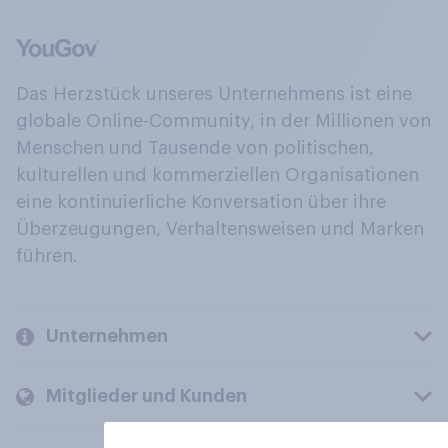
Das Herzstück unseres Unternehmens ist eine
globale Online-Community, in der Millionen von
Menschen und Tausende von politischen,
kulturellen und kommerziellen Organisationen
eine kontinuierliche Konversation über ihre
Überzeugungen, Verhaltensweisen und Marken
führen.
Unternehmen
Mitglieder und Kunden