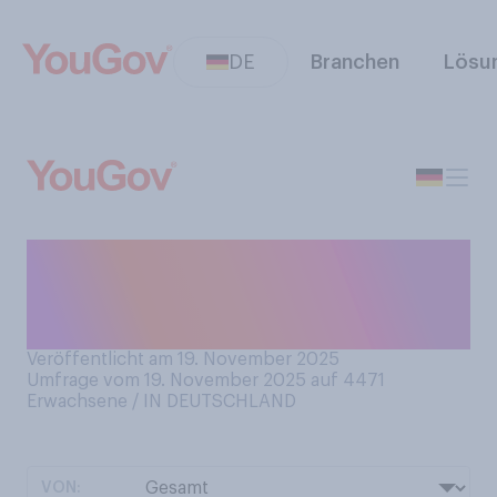
DE
Branchen
Lösu
In wie vielen
WhatsApp‑Gruppen sind Sie
ungefähr Mitglied?
Veröffentlicht am 19. November 2025
Umfrage vom 19. November 2025 auf 4471
Erwachsene / IN DEUTSCHLAND
VON: