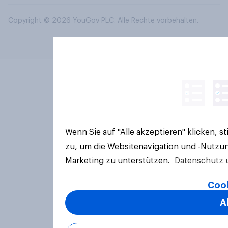
Copyright © 2026 YouGov PLC. Alle Rechte vorbehalten.
Wenn Sie auf "Alle akzeptieren" klicken, 
zu, um die Websitenavigation und -Nutzun
Marketing zu unterstützen.
Datenschutz 
Cook
A