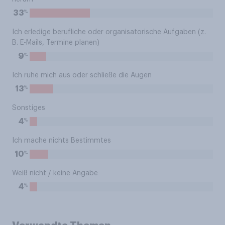
%
33
Ich erledige berufliche oder organisatorische Aufgaben (z.
B. E-Mails, Termine planen)
%
9
Ich ruhe mich aus oder schließe die Augen
%
13
Sonstiges
%
4
Ich mache nichts Bestimmtes
%
10
Weiß nicht / keine Angabe
%
4