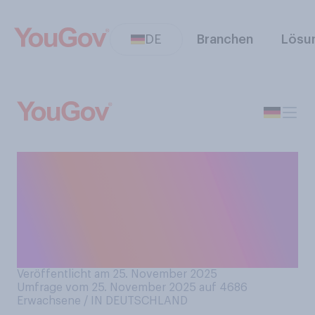
DE
Branchen
Lösu
Was tun Sie üblicherweise,
während Sie im Wartezimmer
eines Arztes warten? Bitte
wählen Sie alles Zutreffende
aus.
Veröffentlicht am 25. November 2025
Umfrage vom 25. November 2025 auf 4686
Erwachsene / IN DEUTSCHLAND