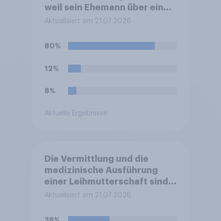
weil sein Ehemann über eine
Leihmutterschaft im Ausland
Aktualisiert am 21.07.2026
Vater geworden ist. In
Deutschland ist die
80%
Vermittlung und
medizinische Ausführung der
12%
Leihmutterschaft verboten.
Wie stehen Sie zu dem
8%
Rücktritt?
Aktuelle Ergebnisse
Die Vermittlung und die
medizinische Ausführung
einer Leihmutterschaft sind
in Deutschland anders als in
Aktualisiert am 21.07.2026
einigen anderen Ländern
verboten. Wie stehen Sie zu
38%