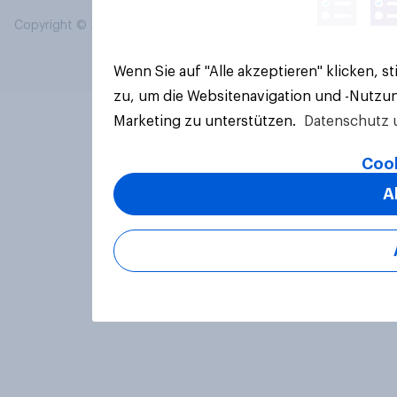
Copyright © 2026 YouGov PLC. Alle Rechte vorbehalten.
Wenn Sie auf "Alle akzeptieren" klicken, 
zu, um die Websitenavigation und -Nutzun
Marketing zu unterstützen.
Datenschutz 
Cook
A