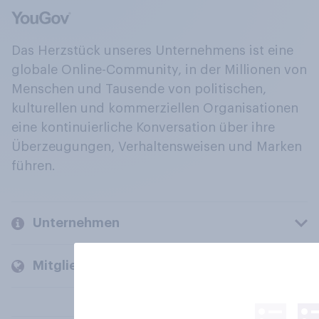
Das Herzstück unseres Unternehmens ist eine
globale Online-Community, in der Millionen von
Menschen und Tausende von politischen,
kulturellen und kommerziellen Organisationen
eine kontinuierliche Konversation über ihre
Überzeugungen, Verhaltensweisen und Marken
führen.
Unternehmen
Mitglieder und Kunden