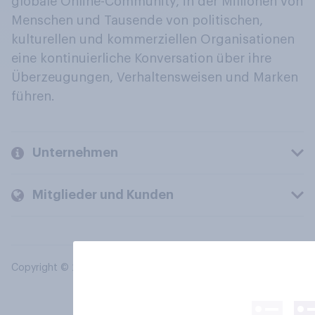
globale Online-Community, in der Millionen von
Menschen und Tausende von politischen,
kulturellen und kommerziellen Organisationen
eine kontinuierliche Konversation über ihre
Überzeugungen, Verhaltensweisen und Marken
führen.
Unternehmen
Mitglieder und Kunden
Copyright © 2026 YouGov PLC. Alle Rechte vorbehalten.