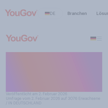
DE
Branchen
Lösu
Wann spülen Sie nach dem
Abendessen üblicherweise
Ihr Geschirr bzw. wann
beladen Sie Ihren
Geschirrspüler?
Veröffentlicht am 2. Februar 2026
Umfrage vom 2. Februar 2026 auf 3076
Erwachsene
/ IN DEUTSCHLAND