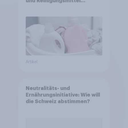
und Reinigungsmittel
verlieren Marken an
Strahlkraft
Artikel
Neutralitäts- und
Ernährungsinitiative: Wie will
die Schweiz abstimmen?