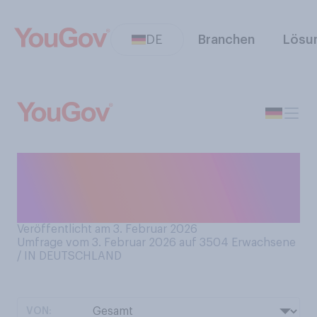
DE
Branchen
Lösu
Wissen Sie um den religiösen
Hintergrund von Karneval,
Fasching und Fastnacht?
Veröffentlicht am 3. Februar 2026
Umfrage vom 3. Februar 2026 auf 3504
Erwachsene
/ IN DEUTSCHLAND
VON: