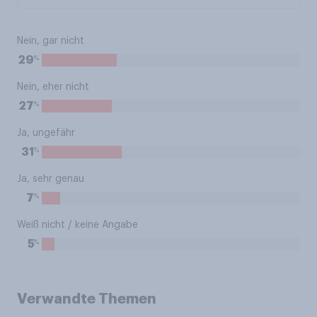
Nein, gar nicht
%
29
Nein, eher nicht
%
27
Ja, ungefähr
%
31
Ja, sehr genau
%
7
Weiß nicht / keine Angabe
%
5
Verwandte Themen