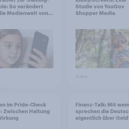
le: So verändert
Studie von YouGov
die Medienwelt von
Shopper Media
rn zwischen 3 und
hren
Artikel
en im Pride-Check
Finanz-Talk: Mit we
: Zwischen Haltung
sprechen die Deuts
Wirkung
eigentlich über Geld