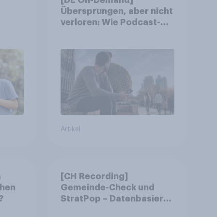
Übersprungen, aber nicht
verloren: Wie Podcast-
Werbung bei deutschen
Konsumenten wirkt.
Artikel
m
[CH Recording]
chen
Gemeinde-Check und
?
StratPop – Datenbasierte
Strategien für