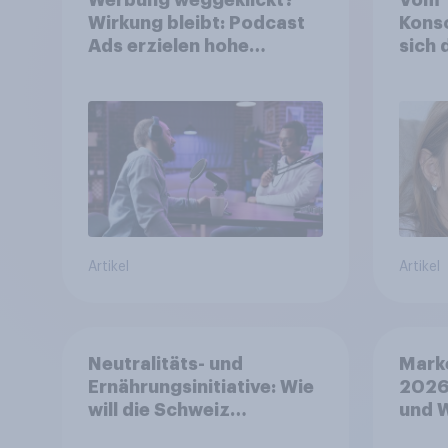
Wirkung bleibt: Podcast
Konso
Ads erzielen hohe
sich 
Konversion trotz Skip-
Kinde
Möglichkeit
13 Ja
Artikel
Artikel
Neutralitäts- und
Mark
Ernährungsinitiative: Wie
2026
will die Schweiz
und 
abstimmen?