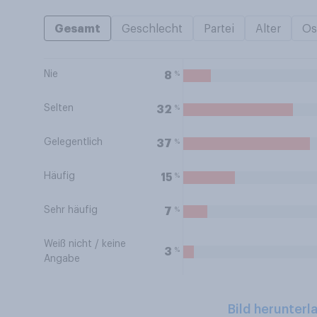
Gesamt
Geschlecht
Partei
Alter
Os
Nie
%
8
Selten
%
32
Gelegentlich
%
37
Häufig
%
15
Sehr häufig
%
7
Weiß nicht / keine
%
3
Angabe
Bild herunterl