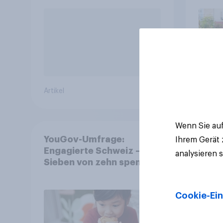
Artikel
Artikel
Wenn Sie auf
YouGov-Umfrage:
Ihrem Gerät
Engagierte Schweiz –
analysieren 
Sieben von zehn spenden,
fast die Hälfte arbeitet
freiwillig
Cookie-Ein