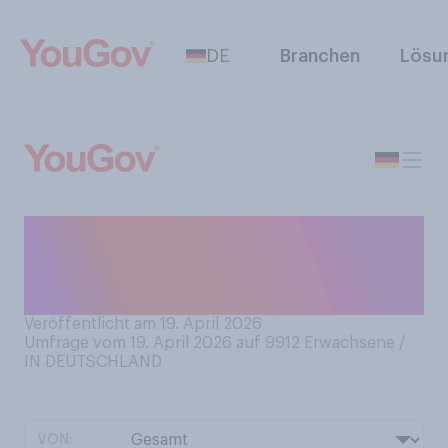
DE
Branchen
Lösu
Wie sehr beunruhigt Sie eine
mögliche
Kerosin‑Knappheit?
Veröffentlicht am 19. April 2026
Umfrage vom 19. April 2026 auf 9912
Erwachsene /
IN DEUTSCHLAND
VON: