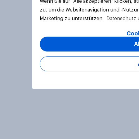
Wenn Sie auf "Alle akzeptieren" klicken, 
zu, um die Websitenavigation und -Nutzun
Marketing zu unterstützen.
Datenschutz 
Cook
A