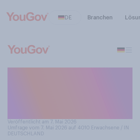
DE
Branchen
Lösu
Am kommenden Sonntag, 10.
Mai 2026, ist Muttertag.
Werden Sie in diesem Jahr
Ihrer Mutter ein Geschenk
zum Muttertag machen?
Veröffentlicht am 7. Mai 2026
Umfrage vom 7. Mai 2026 auf 4010
Erwachsene / IN
DEUTSCHLAND