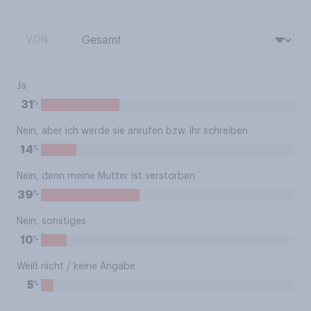
VON:
Ja
%
31
Nein, aber ich werde sie anrufen bzw. ihr schreiben
%
14
Nein, denn meine Mutter ist verstorben
%
39
Nein, sonstiges
%
10
Weiß nicht / keine Angabe
%
5