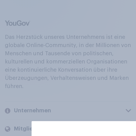
Das Herzstück unseres Unternehmens ist eine
globale Online-Community, in der Millionen von
Menschen und Tausende von politischen,
kulturellen und kommerziellen Organisationen
eine kontinuierliche Konversation über ihre
Überzeugungen, Verhaltensweisen und Marken
führen.
Unternehmen
Mitglieder und Kunden