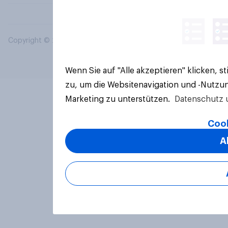
Copyright © 2026 YouGov PLC. Alle Rechte vorbehalten.
Wenn Sie auf "Alle akzeptieren" klicken, 
zu, um die Websitenavigation und -Nutzun
Marketing zu unterstützen.
Datenschutz 
Cook
A