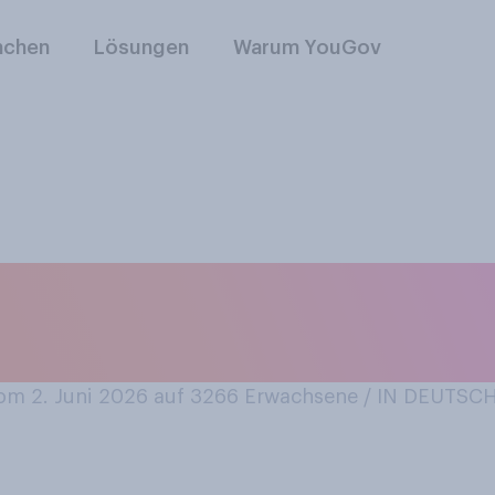
nchen
Lösungen
Warum YouGov
zur Fußball‑WM Fana
Deko) zu kaufen?
m 2. Juni 2026 auf 3266
Erwachsene / IN DEUTS