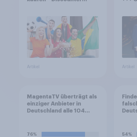
relevanter als DFB- und
histo
FIFA-Shops
Bürge
wünsc
WM oh
Artikel
Artikel
MagentaTV überträgt als
Finde
einziger Anbieter in
falsc
Deutschland alle 104
Deuts
Spiele der Fußball-
View
Weltmeisterschaft 2026
Fußb
exklusiv. Nutzen Sie zum
für d
76%
54%