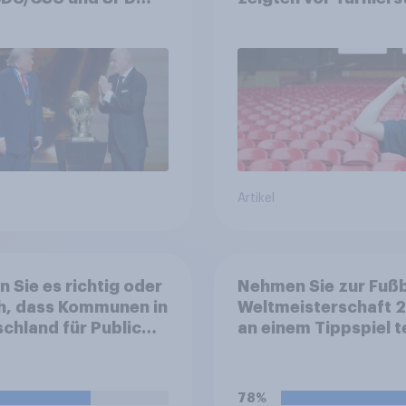
risch niedrig +++
mehr Begeisterung a
rinnen und Bürger
Deutsche
hen sich Fußball-
ne Politik
Artikel
n Sie es richtig oder
Nehmen Sie zur Fußb
h, dass Kommunen in
Weltmeisterschaft 
chland für Public
an einem Tippspiel te
ing während der
all-WM 2026, also
ie öffentliche
78%