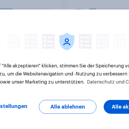
ragung der Spiele,
Lärmschutzregeln
13%
stet lockern dürfen,
 Spiele auch nach
5%
r im Freien
tragen werden
e Ergebnisse
Aktuelle Ergebnisse
en?
 "Alle akzeptieren" klicken, stimmen Sie der Speicherung 
 zu, um die Websitenavigation und -Nutzung zu verbessern
sowie unser Marketing zu unterstützen.
Datenschutz und C
stellungen
Alle ablehnen
Alle a