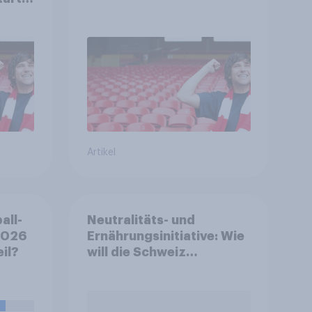
ls
Artikel
all-
Neutralitäts- und
2026
Ernährungsinitiative: Wie
il?
will die Schweiz
abstimmen?