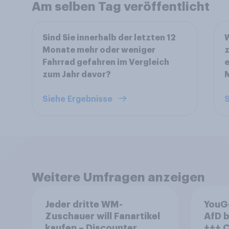
Am selben Tag veröffentlicht
Sind Sie innerhalb der letzten 12
Monate mehr oder weniger
z
Fahrrad gefahren im Vergleich
e
zum Jahr davor?
Siehe Ergebnisse
S
Weitere Umfragen anzeigen
Jeder dritte WM-
YouG
Zuschauer will Fanartikel
AfD b
kaufen – Discounter
+++ CDU/CSU und SPD