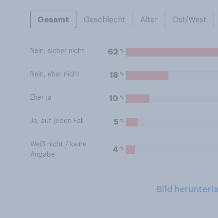
Gesamt
Geschlecht
Alter
Ost/West
Nein, sicher nicht
%
62
Nein, eher nicht
%
18
Eher ja
%
10
Ja, auf jeden Fall
%
5
Weiß nicht / keine
%
4
Angabe
Bild herunterl