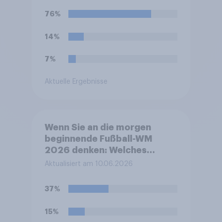
exklusiv. Nutzen Sie zum
76%
Schauen der WM-Partien ein
kostenpflichtiges
14%
Abonnement bei MagentaTV
der Deutschen Telekom?
7%
Aktuelle Ergebnisse
Wenn Sie an die morgen
beginnende Fußball-WM
2026 denken: Welches
Gefühl beschreibt Ihre
Aktualisiert am 10.06.2026
persönliche Stimmung
derzeit am besten?
37%
15%