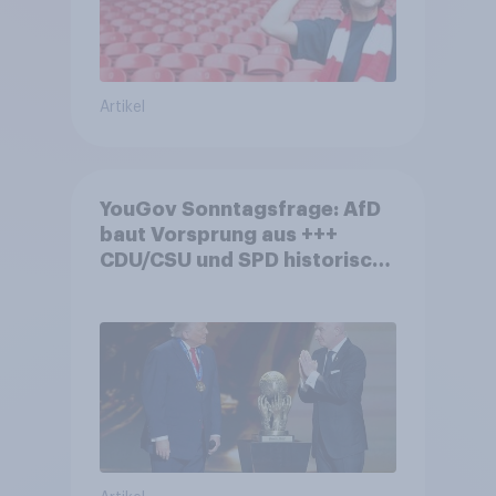
Artikel
YouGov Sonntagsfrage: AfD
baut Vorsprung aus +++
CDU/CSU und SPD historisch
niedrig +++ Bürgerinnen und
Bürger wünschen sich
Fußball-WM ohne Politik