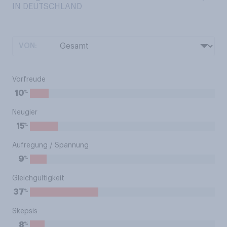
IN DEUTSCHLAND
VON:
Vorfreude
%
10
Neugier
%
15
Aufregung / Spannung
%
9
Gleichgültigkeit
%
37
Skepsis
%
8