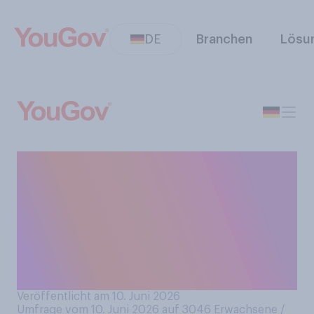
DE
Branchen
Lösu
Wenn Sie an die morgen
beginnende Fußball‑WM
2026 denken: Welches
Gefühl beschreibt Ihre
persönliche Stimmung
derzeit am besten?
Veröffentlicht am 10. Juni 2026
Umfrage vom 10. Juni 2026 auf 3046
Erwachsene /