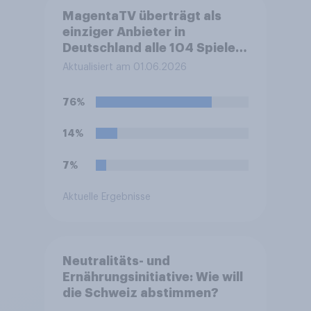
MagentaTV überträgt als
einziger Anbieter in
Deutschland alle 104 Spiele
der Fußball-
Aktualisiert am 01.06.2026
Weltmeisterschaft 2026
exklusiv. Nutzen Sie zum
76%
Schauen der WM-Partien ein
kostenpflichtiges
14%
Abonnement bei MagentaTV
der Deutschen Telekom?
7%
Aktuelle Ergebnisse
Neutralitäts- und
Ernährungsinitiative: Wie will
die Schweiz abstimmen?