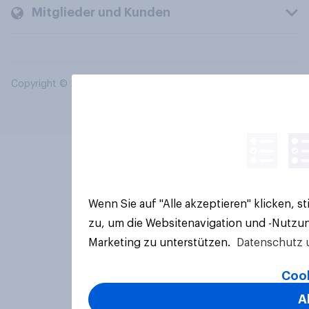
Mitglieder und Kunden
Copyright © 2026 YouGov PLC. Alle Rechte vorbehalten.
Wenn Sie auf "Alle akzeptieren" klicken, 
zu, um die Websitenavigation und -Nutzun
Marketing zu unterstützen.
Datenschutz 
Cook
A