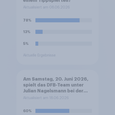
einem Tippspiel teil?
Aktualisiert am 08.06.2026
78%
13%
5%
Aktuelle Ergebnisse
Am Samstag, 20. Juni 2026,
spielt das DFB-Team unter
Julian Nagelsmann bei der
Fußball-WM sein zweites
Aktualisiert am 18.06.2026
Gruppenspiel gegen die
Elfenbeinküste. Was glauben
60%
Sie, wie das Spiel ausgehen