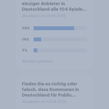
einziger Anbieter in
Deutschland alle 104 Spiele
der Fußball-
Aktualisiert am 01.06.2026
Weltmeisterschaft 2026
exklusiv. Nutzen Sie zum
76%
Schauen der WM-Partien ein
kostenpflichtiges
14%
Abonnement bei MagentaTV
der Deutschen Telekom?
7%
Aktuelle Ergebnisse
Finden Sie es richtig oder
falsch, dass Kommunen in
Deutschland für Public
Viewing während der Fußball-
Aktualisiert am 04.06.2026
WM 2026, also für die