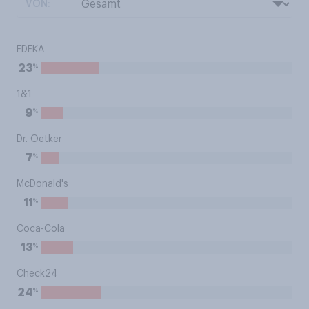
VON:
EDEKA
%
23
1&1
%
9
Dr. Oetker
%
7
McDonald's
%
11
Coca-Cola
%
13
Check24
%
24