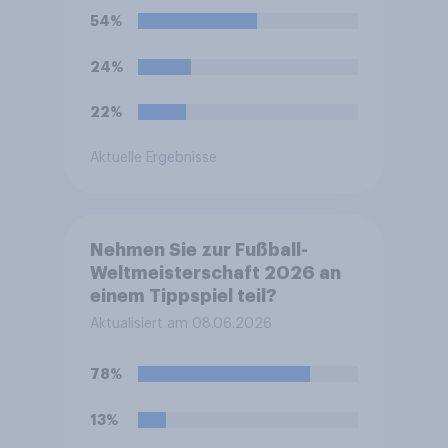
öffentliche Übertragung der
54%
Spiele, die Lärmschutzregeln
befristet lockern dürfen,
24%
damit Spiele auch nach 22
Uhr im Freien übertragen
22%
werden können?
Aktuelle Ergebnisse
Nehmen Sie zur Fußball-
Weltmeisterschaft 2026 an
einem Tippspiel teil?
Aktualisiert am 08.06.2026
78%
13%