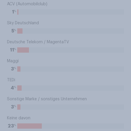
ACV (Automobilclub)
%
1
Sky Deutschland
%
5
Deutsche Telekom / MagentaTV
%
11
Maggi
%
3
TEDi
%
4
Sonstige Marke / sonstiges Unternehmen
%
3
Keine davon
%
23