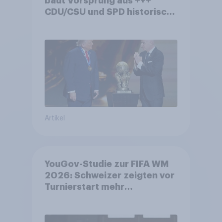
baut Vorsprung aus +++
CDU/CSU und SPD historisch
niedrig +++ Bürgerinnen und
Bürger wünschen sich
Fußball-WM ohne Politik
Artikel
YouGov-Studie zur FIFA WM
2026: Schweizer zeigten vor
Turnierstart mehr
Begeisterung als Deutsche