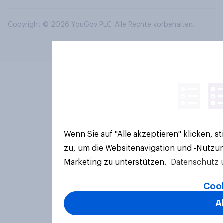
Copyright © 2026 YouGov PLC. Alle Rechte vorbehalten.
Wenn Sie auf "Alle akzeptieren" klicken, 
zu, um die Websitenavigation und -Nutzun
Marketing zu unterstützen.
Datenschutz 
Cook
A