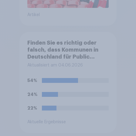
Artikel
Finden Sie es richtig oder
falsch, dass Kommunen in
Deutschland für Public
Viewing während der Fußball-
Aktualisiert am 04.06.2026
WM 2026, also für die
öffentliche Übertragung der
54%
Spiele, die Lärmschutzregeln
befristet lockern dürfen,
24%
damit Spiele auch nach 22
Uhr im Freien übertragen
22%
werden können?
Aktuelle Ergebnisse