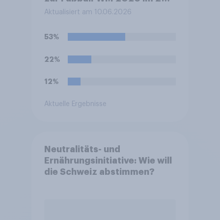
mit der Eröffnungsfeier ab
Aktualisiert am 10.06.2026
ca. 19.30 Uhr deutscher Zeit
und dem anschließenden
53%
Eröffnungsspiel Mexiko
gegen Südafrika. Werden Sie
22%
die Übertragungen morgen
Abend verfolgen?
12%
Aktuelle Ergebnisse
Neutralitäts- und
Ernährungsinitiative: Wie will
die Schweiz abstimmen?