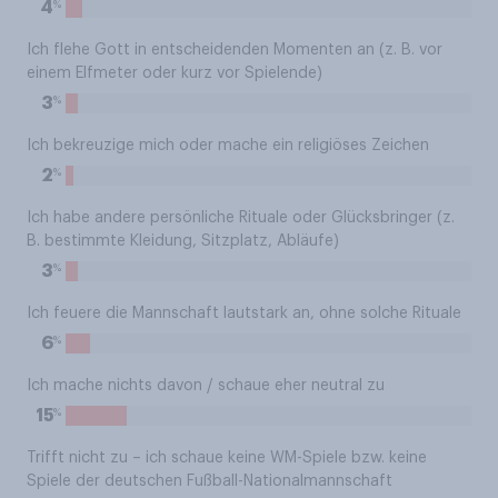
%
4
Ich flehe Gott in entscheidenden Momenten an (z. B. vor
einem Elfmeter oder kurz vor Spielende)
%
3
Ich bekreuzige mich oder mache ein religiöses Zeichen
%
2
Ich habe andere persönliche Rituale oder Glücksbringer (z.
B. bestimmte Kleidung, Sitzplatz, Abläufe)
%
3
Ich feuere die Mannschaft lautstark an, ohne solche Rituale
%
6
Ich mache nichts davon / schaue eher neutral zu
%
15
Trifft nicht zu – ich schaue keine WM-Spiele bzw. keine
Spiele der deutschen Fußball-Nationalmannschaft