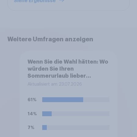
Siehe Ergebnisse
Weitere Umfragen anzeigen
Wenn Sie die Wahl hätten: Wo
würden Sie Ihren
Sommerurlaub lieber
verbringen
Aktualisiert am 23.07.2026
61%
14%
7%