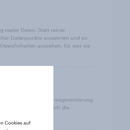
realer Daten. Statt reiner
licher Datenpunkte auswerten und so
g-Gewohnheiten aussehen, für was sie
n
ools für die Zielgruppensegmentierung
lziehen, ob und wie sich die
on Cookies auf