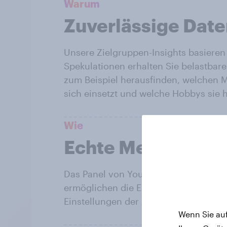
Warum
Zuverlässige Date
Unsere Zielgruppen-Insights basieren
Spekulationen erhalten Sie belastbar
zum Beispiel herausfinden, welchen M
sich einsetzt und welche Hobbys sie h
Wie
Echte Menschen, 
Das Panel von YouGov ist repräsentat
ermöglichen die Erfassung detailliert
Einstellungen der Zielkunden in ihre
Wenn Sie auf