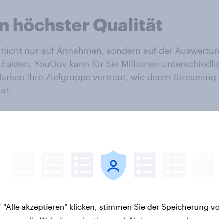
n höchster Qualität
 nicht nur auf Annahmen, sondern auf der Auswertung 
e Fakten. YouGov kann für Sie Millionen unterschied
arken Ihre Zielgruppe vertraut, wie deren Streamin
at.
authentische Perspektive
iv, global aufgestellt und enorm engagiert. Unsere T
er Profile und Verhaltensdaten. So können Sie nachvol
m konkreten Handeln widerspiegeln.
 "Alle akzeptieren" klicken, stimmen Sie der Speicherung v