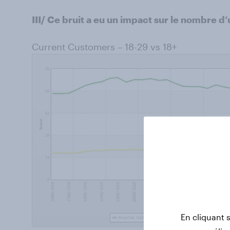
III/ Ce bruit a eu un impact sur le nombre d’
Current Customers – 18-29 vs 18+
En cliquant 