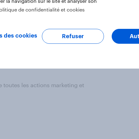
r la navigation sur le site et analyser son
s 18+ et baisse fortement sur les
olitique de confidentialité et cookies
-ci est particulièrement fort chez
ouve peu à peu son niveau passé
s des cookies
Refuser
Aut
tivement partir sur d’autres
e toutes les actions marketing et