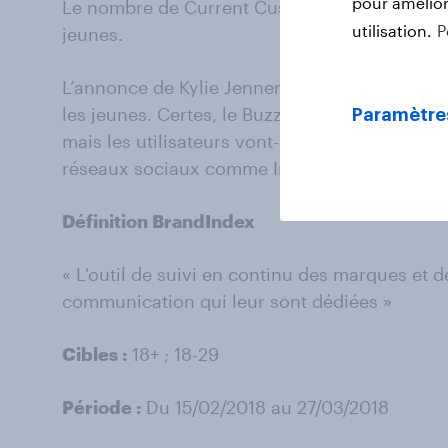
pour améliore
Le nombre de Current Customer stagne chez le
utilisation.
P
jeunes.
L’annonce de Kylie Jenner a eu impact et celui
les jeunes. Certes, le Buzz de Snapchat retr
Paramètre
mais les utilisateurs vont-ils revenir ou défini
réseaux sociaux comme Instagram ?
Définition BrandIndex
« L'outil de suivi en continu des marques et d
communication qui leur sont dédiées »
Cibles :
18+ ; 18-29
Période :
Du 15/02/2018 au 27/03/2018