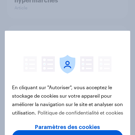
hypermarchés
Article
Fashion Rankings 2024 : les
marques les plus prisées en France
Article
Noël 2024 : les chiffres clés à
En cliquant sur "Autoriser", vous acceptez le
connaître
stockage de cookies sur votre appareil pour
Rapport
améliorer la navigation sur le site et analyser son
utilisation.
Politique de confidentialité et cookies
JO 2024 : l'heure du bilan
Paramètres des cookies
Rapport