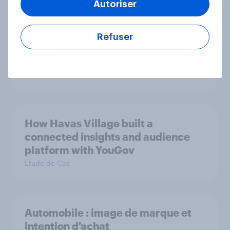
Autoriser
Refuser
Préparez-vous pour le Black Friday
: Insights et Tendances 2024
Rapport
How Havas Village built a
connected insights and audience
platform with YouGov
Étude de Cas
Automobile : image de marque et
intention d'achat